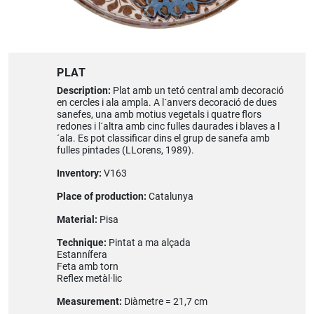
PLAT
Description:
Plat amb un tetó central amb decoració
en cercles i ala ampla. A l´anvers decoració de dues
sanefes, una amb motius vegetals i quatre flors
redones i l´altra amb cinc fulles daurades i blaves a l
´ala. Es pot classificar dins el grup de sanefa amb
fulles pintades (LLorens, 1989).
Inventory:
V163
Place of production:
Catalunya
Material:
Pisa
Technique:
Pintat a ma alçada
Estannífera
Feta amb torn
Reflex metàl·lic
Measurement:
Diàmetre = 21,7 cm