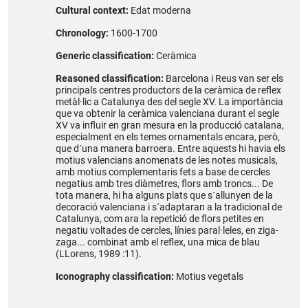
Cultural context:
Edat moderna
Chronology:
1600-1700
Generic classification:
Ceràmica
Reasoned classification:
Barcelona i Reus van ser els
principals centres productors de la ceràmica de reflex
metàl·lic a Catalunya des del segle XV. La importància
que va obtenir la ceràmica valenciana durant el segle
XV va influir en gran mesura en la producció catalana,
especialment en els temes ornamentals encara, però,
que d´una manera barroera. Entre aquests hi havia els
motius valencians anomenats de les notes musicals,
amb motius complementaris fets a base de cercles
negatius amb tres diàmetres, flors amb troncs... De
tota manera, hi ha alguns plats que s´allunyen de la
decoració valenciana i s´adaptaran a la tradicional de
Catalunya, com ara la repetició de flors petites en
negatiu voltades de cercles, línies paral·leles, en ziga-
zaga... combinat amb el reflex, una mica de blau
(LLorens, 1989 :11).
Iconography classification:
Motius vegetals