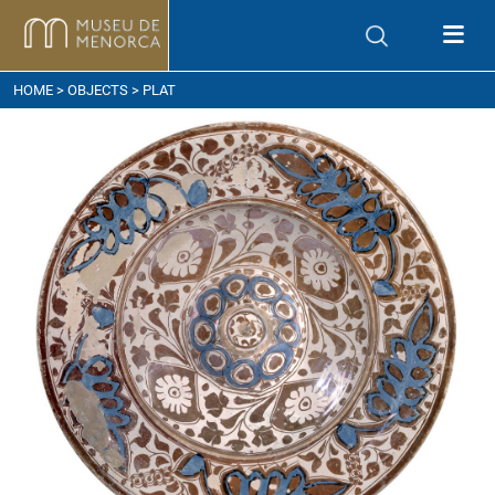
ow to get here
HOME
>
OBJECTS
> PLAT