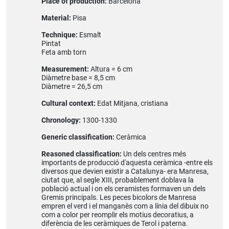
Place of production:
Barcelona
Material:
Pisa
Technique:
Esmalt
Pintat
Feta amb torn
Measurement:
Altura = 6 cm
Diàmetre base = 8,5 cm
Diàmetre = 26,5 cm
Cultural context:
Edat Mitjana, cristiana
Chronology:
1300-1330
Generic classification:
Ceràmica
Reasoned classification:
Un dels centres més
importants de producció d'aquesta ceràmica -entre els
diversos que devien existir a Catalunya- era Manresa,
ciutat que, al segle XIII, probablement doblava la
població actual i on els ceramistes formaven un dels
Gremis principals. Les peces bicolors de Manresa
empren el verd i el manganès com a línia del dibuix no
com a color per reomplir els motius decoratius, a
diferència de les ceràmiques de Terol i paterna.