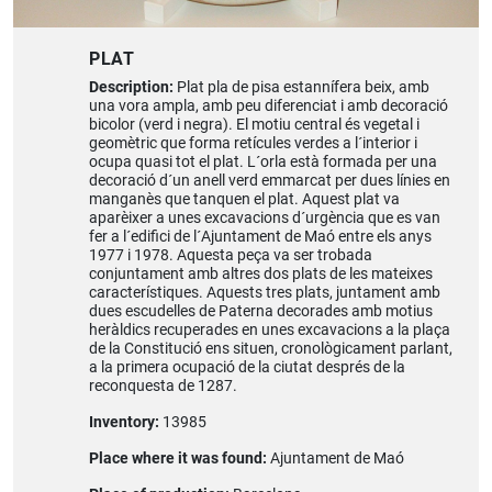
PLAT
Description:
Plat pla de pisa estannífera beix, amb
una vora ampla, amb peu diferenciat i amb decoració
bicolor (verd i negra). El motiu central és vegetal i
geomètric que forma retícules verdes a l´interior i
ocupa quasi tot el plat. L´orla està formada per una
decoració d´un anell verd emmarcat per dues línies en
manganès que tanquen el plat. Aquest plat va
aparèixer a unes excavacions d´urgència que es van
fer a l´edifici de l´Ajuntament de Maó entre els anys
1977 i 1978. Aquesta peça va ser trobada
conjuntament amb altres dos plats de les mateixes
característiques. Aquests tres plats, juntament amb
dues escudelles de Paterna decorades amb motius
heràldics recuperades en unes excavacions a la plaça
de la Constitució ens situen, cronològicament parlant,
a la primera ocupació de la ciutat després de la
reconquesta de 1287.
Inventory:
13985
Place where it was found:
Ajuntament de Maó