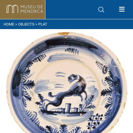
ow to get here
HOME
>
OBJECTS
> PLAT