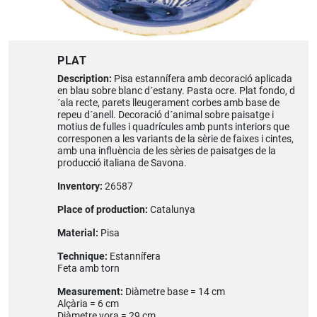
PLAT
Description:
Pisa estannífera amb decoració aplicada
en blau sobre blanc d´estany. Pasta ocre. Plat fondo, d
´ala recte, parets lleugerament corbes amb base de
repeu d´anell. Decoració d´animal sobre paisatge i
motius de fulles i quadrícules amb punts interiors que
corresponen a les variants de la sèrie de faixes i cintes,
amb una influència de les sèries de paisatges de la
producció italiana de Savona.
Inventory:
26587
Place of production:
Catalunya
Material:
Pisa
Technique:
Estannífera
Feta amb torn
Measurement:
Diàmetre base = 14 cm
Alçària = 6 cm
Diàmetre vora = 29 cm