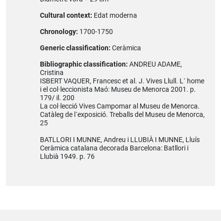
Cultural context:
Edat moderna
Chronology:
1700-1750
Generic classification:
Ceràmica
Bibliographic classification:
ANDREU ADAME,
Cristina
ISBERT VAQUER, Francesc et al. J. Vives Llull. L´ home
i el col·leccionista Maó: Museu de Menorca 2001. p.
179/ il. 200
La col·lecció Vives Campomar al Museu de Menorca.
Catàleg de l´exposició. Treballs del Museu de Menorca,
25
BATLLORI I MUNNE, Andreu i LLUBIÀ I MUNNE, Lluís
Ceràmica catalana decorada Barcelona: Batllori i
Llubià 1949. p. 76