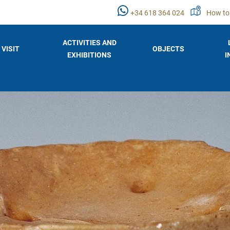
+34 618 364 024
How to
ACTIVITIES AND
VISIT
OBJECTS
EXHIBITIONS
I