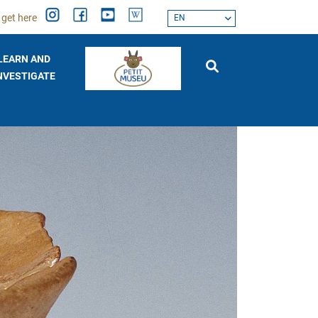
 get here
EN
LEARN AND
NVESTIGATE