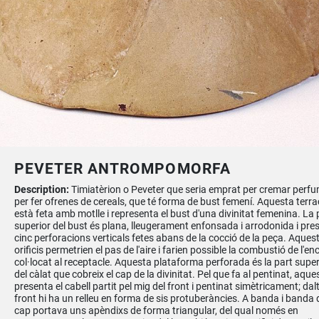
PEVETER ANTROMPOMORFA
Description:
Timiatèrion o Peveter que seria emprat per cremar perf
per fer ofrenes de cereals, que té forma de bust femení. Aquesta terr
està feta amb motlle i representa el bust d'una divinitat femenina. La 
superior del bust és plana, lleugerament enfonsada i arrodonida i pre
cinc perforacions verticals fetes abans de la cocció de la peça. Aques
orificis permetrien el pas de l'aire i farien possible la combustió de l'en
col·locat al receptacle. Aquesta plataforma perforada és la part super
del càlat que cobreix el cap de la divinitat. Pel que fa al pentinat, aque
presenta el cabell partit pel mig del front i pentinat simètricament; dalt
front hi ha un relleu en forma de sis protuberàncies. A banda i banda 
cap portava uns apèndixs de forma triangular, del qual només en