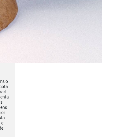
ums o
acota
part
senta
ts
cens
ior
sta
 el
del