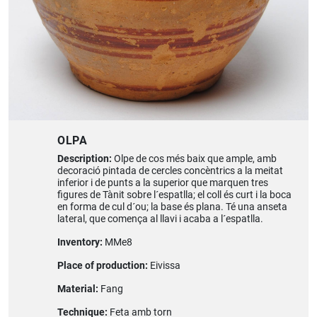
OLPA
Description:
Olpe de cos més baix que ample, amb
decoració pintada de cercles concèntrics a la meitat
inferior i de punts a la superior que marquen tres
figures de Tànit sobre l´espatlla; el coll és curt i la boca
en forma de cul d´ou; la base és plana. Té una anseta
lateral, que comença al llavi i acaba a l´espatlla.
Inventory:
MMe8
Place of production:
Eivissa
Material:
Fang
Technique:
Feta amb torn