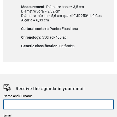
Measurement:
Diàmetre base = 3,5 cm
Diàmetre vora = 2,32 cm
Diàmetre màxim = 5,6 cm \par\fi0\li2250\sb0 Cos:
Alçària = 6,33 cm
Cultural context:
Púnica Ebusitana
Chronology:
550[ac]-400[ac]
Generic classification:
Ceràmica
Receive the agenda in your email
Name and Surname
Email