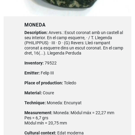
MONEDA
Description:
Anvers.: Escut coronat amb un castell al
seu interior. En el camp esquerre, · / T. Llegenda
(PHILIPPUS) · III · D · (G) Revers: Lleó rampant
coronat a esquerre dins un escut coronat. En el camp
dret, 16(...). Llegenda Perduda
Inventory:
79522
Emitter:
Felip III
Place of production:
Toledo
Material:
Coure
Technique:
Moneda: Encunyat
Measurement:
Moneda: Mòdul máx = 22,27 mm
Pes = 6,7 grs
Mòdul mín = 20,75 mm
Cultural context:
Edat moderna