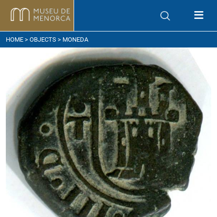
ow to get here
HOME
>
OBJECTS
> MONEDA