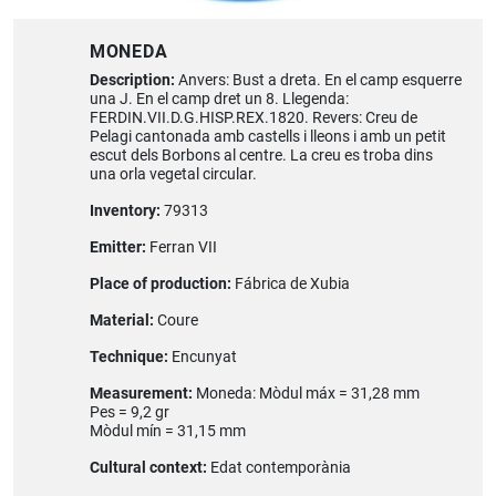
MONEDA
Description:
Anvers: Bust a dreta. En el camp esquerre
una J. En el camp dret un 8. Llegenda:
FERDIN.VII.D.G.HISP.REX.1820. Revers: Creu de
Pelagi cantonada amb castells i lleons i amb un petit
escut dels Borbons al centre. La creu es troba dins
una orla vegetal circular.
Inventory:
79313
Emitter:
Ferran VII
Place of production:
Fábrica de Xubia
Material:
Coure
Technique:
Encunyat
Measurement:
Moneda: Mòdul máx = 31,28 mm
Pes = 9,2 gr
Mòdul mín = 31,15 mm
Cultural context:
Edat contemporània