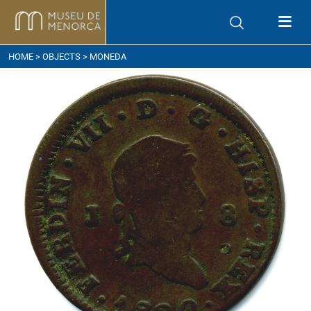
ow to get here
HOME
>
OBJECTS
> MONEDA