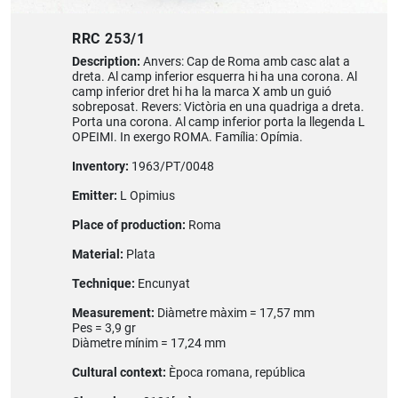
RRC 253/1
Description:
Anvers: Cap de Roma amb casc alat a
dreta. Al camp inferior esquerra hi ha una corona. Al
camp inferior dret hi ha la marca X amb un guió
sobreposat. Revers: Victòria en una quadriga a dreta.
Porta una corona. Al camp inferior porta la llegenda L
OPEIMI. In exergo ROMA. Família: Opímia.
Inventory:
1963/PT/0048
Emitter:
L Opimius
Place of production:
Roma
Material:
Plata
Technique:
Encunyat
Measurement:
Diàmetre màxim = 17,57 mm
Pes = 3,9 gr
Diàmetre mínim = 17,24 mm
Cultural context:
Època romana, república