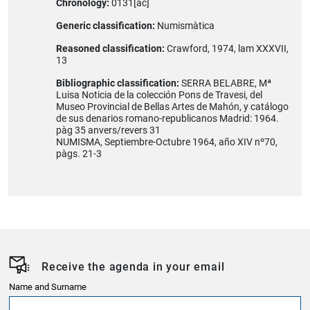
Chronology:
0131[ac]
Generic classification:
Numismàtica
Reasoned classification:
Crawford, 1974, lam XXXVII,
13
Bibliographic classification:
SERRA BELABRE, Mª
Luisa Noticia de la colección Pons de Travesi, del
Museo Provincial de Bellas Artes de Mahón, y catálogo
de sus denarios romano-republicanos Madrid: 1964.
pàg 35 anvers/revers 31
NUMISMA, Septiembre-Octubre 1964, año XIV nº70,
pàgs. 21-3
Receive the agenda in your email
Name and Surname