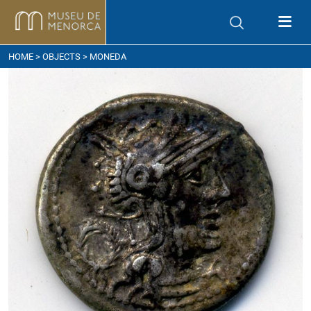
ow to get here
HOME
>
OBJECTS
> MONEDA