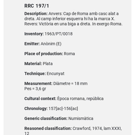
RRC 197/1
Description:
Anvers: Cap de Roma amb casc alat a
dreta. Al camp inferior esquerra hi ha la marca X.
Revers: Victòria en una biga a dreta. In exergo Roma.
Inventory:
1963/PT/0018
Emitter:
Anònim (E)
Place of production:
Roma
Material:
Plata
Technique:
Encunyat
Measurement:
Diàmetre = 18 mm
Pes = 3,6 gr
Cultural context:
Època romana, república
Chronology:
157[ac]-156[ac]
Generic classification:
Numismàtica
Reasoned classification:
Crawford, 1974, lam XXXI,
12