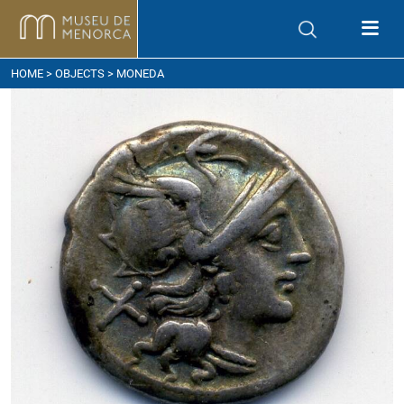
ow to get here
HOME
>
OBJECTS
> MONEDA