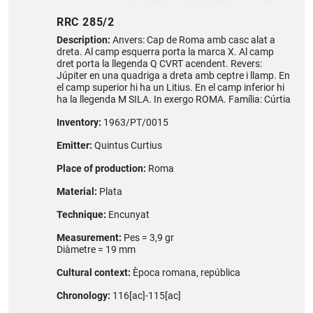
RRC 285/2
Description:
Anvers: Cap de Roma amb casc alat a
dreta. Al camp esquerra porta la marca X. Al camp
dret porta la llegenda Q CVRT acendent. Revers:
Júpiter en una quadriga a dreta amb ceptre i llamp. En
el camp superior hi ha un Litius. En el camp inferior hi
ha la llegenda M SILA. In exergo ROMA. Família: Cúrtia
Inventory:
1963/PT/0015
Emitter:
Quintus Curtius
Place of production:
Roma
Material:
Plata
Technique:
Encunyat
Measurement:
Pes = 3,9 gr
Diàmetre = 19 mm
Cultural context:
Època romana, república
Chronology:
116[ac]-115[ac]