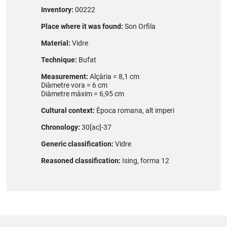
Inventory:
00222
Place where it was found:
Son Orfila
Material:
Vidre
Technique:
Bufat
Measurement:
Alçària = 8,1 cm
Diàmetre vora = 6 cm
Diàmetre màxim = 6,95 cm
Cultural context:
Època romana, alt imperi
Chronology:
30[ac]-37
Generic classification:
Vidre
Reasoned classification:
Ising, forma 12