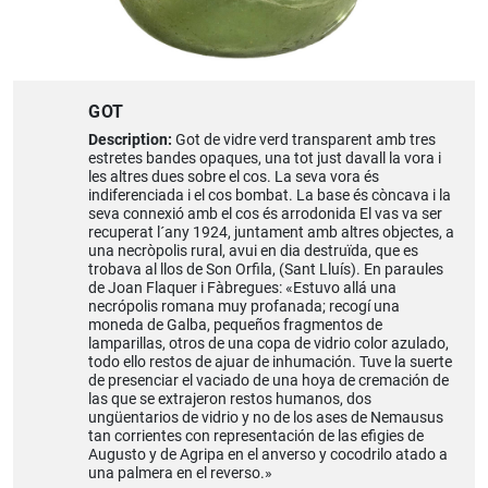
GOT
Description:
Got de vidre verd transparent amb tres
estretes bandes opaques, una tot just davall la vora i
les altres dues sobre el cos. La seva vora és
indiferenciada i el cos bombat. La base és còncava i la
seva connexió amb el cos és arrodonida El vas va ser
recuperat l´any 1924, juntament amb altres objectes, a
una necròpolis rural, avui en dia destruïda, que es
trobava al llos de Son Orfila, (Sant Lluís). En paraules
de Joan Flaquer i Fàbregues: «Estuvo allá una
necrópolis romana muy profanada; recogí una
moneda de Galba, pequeños fragmentos de
lamparillas, otros de una copa de vidrio color azulado,
todo ello restos de ajuar de inhumación. Tuve la suerte
de presenciar el vaciado de una hoya de cremación de
las que se extrajeron restos humanos, dos
ungüentarios de vidrio y no de los ases de Nemausus
tan corrientes con representación de las efigies de
Augusto y de Agripa en el anverso y cocodrilo atado a
una palmera en el reverso.»