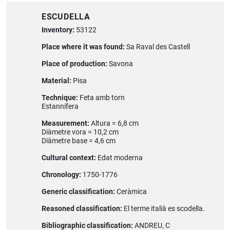
ESCUDELLA
Inventory:
53122
Place where it was found:
Sa Raval des Castell
Place of production:
Savona
Material:
Pisa
Technique:
Feta amb torn
Estannífera
Measurement:
Altura = 6,8 cm
Diàmetre vora = 10,2 cm
Diàmetre base = 4,6 cm
Cultural context:
Edat moderna
Chronology:
1750-1776
Generic classification:
Ceràmica
Reasoned classification:
El terme italià es scodella.
Bibliographic classification:
ANDREU, C