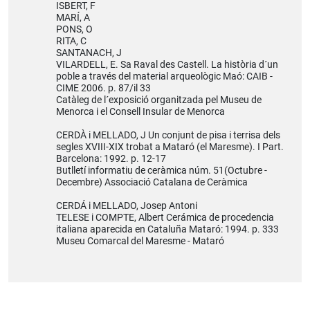
ISBERT, F
MARÍ, A
PONS, O
RITA, C
SANTANACH, J
VILARDELL, E. Sa Raval des Castell. La història d´un
poble a través del material arqueològic Maó: CAIB -
CIME 2006. p. 87/il 33
Catàleg de l´exposició organitzada pel Museu de
Menorca i el Consell Insular de Menorca
CERDÀ i MELLADO, J Un conjunt de pisa i terrisa dels
segles XVIII-XIX trobat a Mataró (el Maresme). I Part.
Barcelona: 1992. p. 12-17
Butlletí informatiu de ceràmica núm. 51(Octubre -
Decembre) Associació Catalana de Ceràmica
CERDÁ i MELLADO, Josep Antoni
TELESE i COMPTE, Albert Cerámica de procedencia
italiana aparecida en Cataluña Mataró: 1994. p. 333
Museu Comarcal del Maresme - Mataró