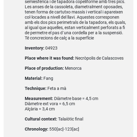
semiesfèrica i de tapadora copeliforme amb tres pics.
Les anses de la cassoleta, diametralment oposades,
tenen forma de cartutxo massís i vertical i apareixen
col·locades a nivell del llavi. Aquestes corresponen
amb els dos pics perimetrals de la tapadora, els quals,
al igual que aquelles, estan verticalment perforats a fi
de permetre el pas d´una cordella per a la suspensió.
Té concrecions de calç a la superfície
Inventory:
04923
Place where it was found:
Necròpolis de Calascoves
Place of production:
Menorca
Material:
Fang
Technique:
Feta a mà
Measurement:
Diàmetre base = 4,5 cm
Diàmetre ext vora = 6,5 cm
Alçària = 3,4 cm
Cultural context:
Talaiòtic final
Chronology:
550[ac]-123[ac]