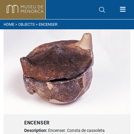
ow to get here
HOME
>
OBJECTS
> ENCENSER
ENCENSER
Description:
Encenser. Consta de cassoleta