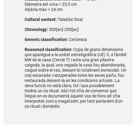
Diàmetre ext vora = 25,5 cm
Alçària màx = 24 cm
Cultural context:
Talaiòtic final
Chronology:
300[ac]-200[ac]
Generic classification:
Ceràmica
Reasoned classification:
Copa de grans dimensions
que aparegué a la unitat estratigràfica (UE) 5, a l'àmbit
NW de la casa (Cercle 7) i sota una gran pilastra
caiguda, la qual, una vegada la casa fou abandonada,
caigué sobre el vas, deixant-lo totalment esmicolat. Un
cop excavada i recuperades totes les seves parts, fou
restaurada deixant-la en les condicions actuals. La
seva funció no està clara, tot i que possiblement
tindria un ús ritual. Així i tot s'ha de comentar que
l'espai on es documentà aquest vas de fons alt s'ha
interpretat com a magatzem, per tant parlaríem d'un
ús ritual i domèstic.