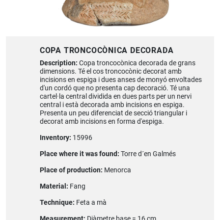
COPA TRONCOCÒNICA DECORADA
Description:
Copa troncocònica decorada de grans
dimensions. Té el cos troncocònic decorat amb
incisions en espiga i dues anses de monyó envoltades
d'un cordó que no presenta cap decoració. Té una
cartel·la central dividida en dues parts per un nervi
central i està decorada amb incisions en espiga.
Presenta un peu diferenciat de secció triangular i
decorat amb incisions en forma d'espiga.
Inventory:
15996
Place where it was found:
Torre d´en Galmés
Place of production:
Menorca
Material:
Fang
Technique:
Feta a mà
Measurement:
Diàmetre base = 16 cm