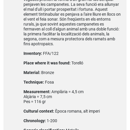
penjaven les campanetes. La seva funció era allunyar
el mal d'ull i portar prosperitat i fortuna. Aquest
element tintinabular es penjava a l'aire lliure en llocs on
el vent el feia sonar. Són freqüents en els entorns
rurals, ja que sovint aquestes campanetes es
fermaven al coll d'algun animal amb una doble funció:
la primera facilitar la localització dels animals, la
segona, com a mesura protectora dels ramats amb
fins apotropaics.
Inventory:
FFA/122
Place where it was found:
Torelló
Material:
Bronze
Technique:
Fosa
Measurement:
Amplària = 4,5 cm
Alçària = 7,5 cm
Pes = 116 gr
Cultural context:
Època romana, alt imperi
Chronology:
1-200