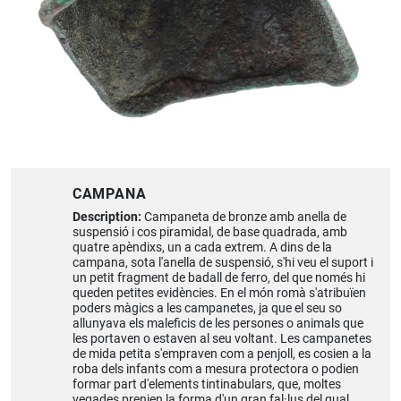
CAMPANA
Description:
Campaneta de bronze amb anella de
suspensió i cos piramidal, de base quadrada, amb
quatre apèndixs, un a cada extrem. A dins de la
campana, sota l'anella de suspensió, s'hi veu el suport i
un petit fragment de badall de ferro, del que només hi
queden petites evidències. En el món romà s'atribuïen
poders màgics a les campanetes, ja que el seu so
allunyava els maleficis de les persones o animals que
les portaven o estaven al seu voltant. Les campanetes
de mida petita s'empraven com a penjoll, es cosien a la
roba dels infants com a mesura protectora o podien
formar part d'elements tintinabulars, que, moltes
vegades prenien la forma d'un gran fal·lus del qual