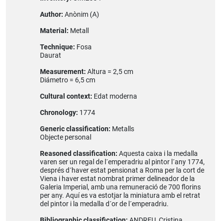
Author:
Anònim (A)
Material:
Metall
Technique:
Fosa
Daurat
Measurement:
Altura = 2,5 cm
Diámetro = 6,5 cm
Cultural context:
Edat moderna
Chronology:
1774
Generic classification:
Metalls
Objecte personal
Reasoned classification:
Aquesta caixa i la medalla
varen ser un regal de l´emperadriu al pintor l´any 1774,
després d´haver estat pensionat a Roma per la cort de
Viena i haver estat nombrat primer delineador de la
Galeria Imperial, amb una remuneració de 700 florins
per any. Aquí es va estotjar la miniatura amb el retrat
del pintor i la medalla d´or de l´emperadriu.
Bibliographic classification:
ANDREU, Cristina