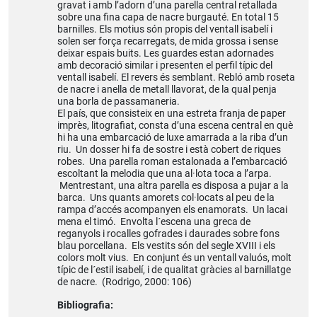
gravat i amb l’adorn d’una parella central retallada
sobre una fina capa de nacre burgauté. En total 15
barnilles. Els motius són propis del ventall isabelí i
solen ser força recarregats, de mida grossa i sense
deixar espais buits. Les guardes estan adornades
amb decoració similar i presenten el perfil típic del
ventall isabelí. El revers és semblant. Rebló amb roseta
de nacre i anella de metall llavorat, de la qual penja
una borla de passamaneria.
El país, que consisteix en una estreta franja de paper
imprès, litografiat, consta d’una escena central en què
hi ha una embarcació de luxe amarrada a la riba d’un
riu. Un dosser hi fa de sostre i està cobert de riques
robes. Una parella roman estalonada a l’embarcació
escoltant la melodia que una al·lota toca a l’arpa.
Mentrestant, una altra parella es disposa a pujar a la
barca. Uns quants amorets col·locats al peu de la
rampa d’accés acompanyen els enamorats. Un lacai
mena el timó. Envolta l´escena una greca de
reganyols i rocalles gofrades i daurades sobre fons
blau porcellana. Els vestits són del segle XVIII i els
colors molt vius. En conjunt és un ventall valuós, molt
típic de l´estil isabelí, i de qualitat gràcies al barnillatge
de nacre. (Rodrigo, 2000: 106)
Bibliografia: