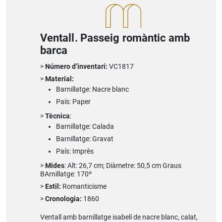
Ventall. Passeig romàntic amb
barca
Número d’inventari:
VC1817
Material:
Barnillatge: Nacre blanc
País: Paper
Tècnica
:
Barnillatge: Calada
Barnillatge: Gravat
País: Imprès
Mides
: Alt: 26,7 cm; Diàmetre: 50,5 cm Graus
BArnillatge: 170º
Estil:
Romanticisme
Cronologia:
1860
Ventall amb barnillatge isabelí de nacre blanc, calat,