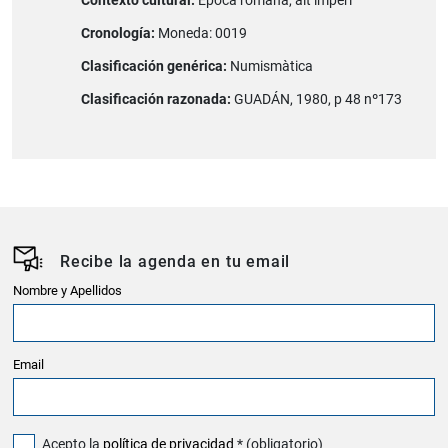
Contexto cultural:
Època romana, alt imperi
Cronología:
Moneda: 0019
Clasificación genérica:
Numismàtica
Clasificación razonada:
GUADÁN, 1980, p 48 nº173
Recibe la agenda en tu email
Nombre y Apellidos
Email
Acepto la
política de privacidad
* (obligatorio)