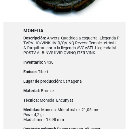
MONEDA
Descripción:
Anvers: Quadriga a esquerra. Llegenda P
TVRVLIO/VINK IIVIR/QVINQ Revers: Temple tetràstil.
A l´arquitrau porta la llegenda AVGVSTI. Llegenda M
POSTV ALBINVS IIVIR QVINQ ITER VINK.
Inventario:
V430
Emisor:
Tiberi
Lugar de producción:
Cartagena
Material:
Bronze
Técnica:
Moneda: Encunyat
Medidas:
Moneda: Mòdul máx = 21,05 mm
Pes = 4,2 gr
Mòdul mín = 18,98 mm