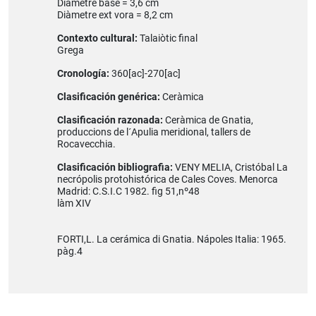
Diàmetre base = 3,6 cm
Diàmetre ext vora = 8,2 cm
Contexto cultural:
Talaiòtic final
Grega
Cronología:
360[ac]-270[ac]
Clasificación genérica:
Ceràmica
Clasificación razonada:
Ceràmica de Gnatia,
produccions de l´Apulia meridional, tallers de
Rocavecchia.
Clasificación bibliografia:
VENY MELIA, Cristóbal La
necrópolis protohistórica de Cales Coves. Menorca
Madrid: C.S.I.C 1982. fig 51,nº48
làm XIV
FORTI,L. La cerámica di Gnatia. Nápoles Italia: 1965.
pàg.4