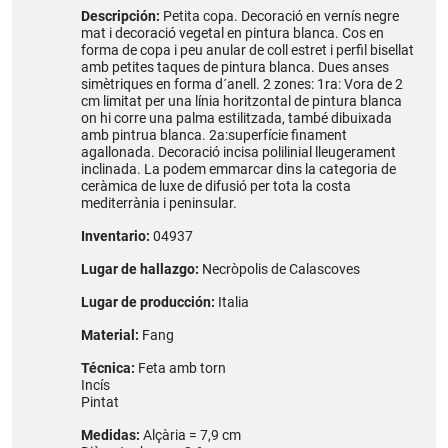
Descripción:
Petita copa. Decoració en vernís negre
mat i decoració vegetal en pintura blanca. Cos en
forma de copa i peu anular de coll estret i perfil bisellat
amb petites taques de pintura blanca. Dues anses
simètriques en forma d´anell. 2 zones: 1ra: Vora de 2
cm limitat per una línia horitzontal de pintura blanca
on hi corre una palma estilitzada, també dibuixada
amb pintrua blanca. 2a:superfície finament
agallonada. Decoració incisa polilinial lleugerament
inclinada. La podem emmarcar dins la categoria de
ceràmica de luxe de difusió per tota la costa
mediterrània i peninsular.
Inventario:
04937
Lugar de hallazgo:
Necròpolis de Calascoves
Lugar de producción:
Italia
Material:
Fang
Técnica:
Feta amb torn
Incís
Pintat
Medidas:
Alçària = 7,9 cm