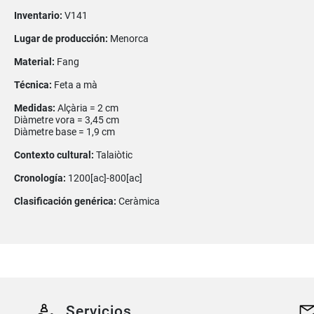
Inventario:
V141
Lugar de producción:
Menorca
Material:
Fang
Técnica:
Feta a mà
Medidas:
Alçària = 2 cm
Diàmetre vora = 3,45 cm
Diàmetre base = 1,9 cm
Contexto cultural:
Talaiòtic
Cronología:
1200[ac]-800[ac]
Clasificación genérica:
Ceràmica
Servicios