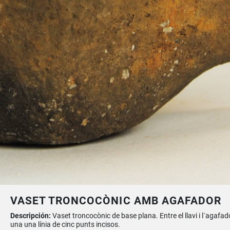
VASET TRONCOCÒNIC AMB AGAFADOR
Descripción:
Vaset troncocònic de base plana. Entre el llavi i l´agafad
una una línia de cinc punts incisos.