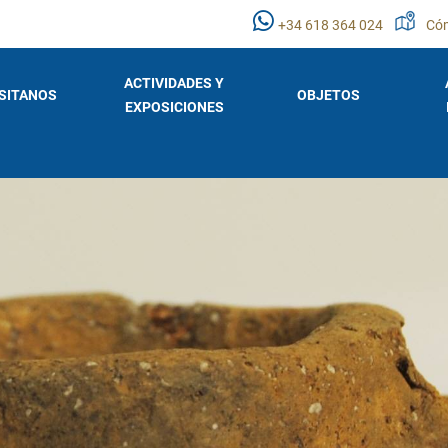
+34 618 364 024
Cóm
ACTIVIDADES Y
ISITANOS
OBJETOS
EXPOSICIONES