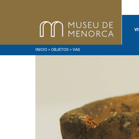
V
INICIO
>
OBJETOS
> VAS