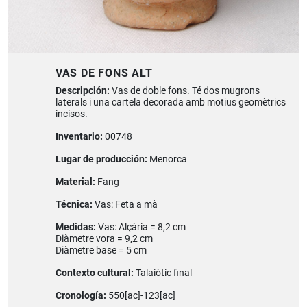
VAS DE FONS ALT
Descripción:
Vas de doble fons. Té dos mugrons
laterals i una cartela decorada amb motius geomètrics
incisos.
Inventario:
00748
Lugar de producción:
Menorca
Material:
Fang
Técnica:
Vas: Feta a mà
Medidas:
Vas: Alçària = 8,2 cm
Diàmetre vora = 9,2 cm
Diàmetre base = 5 cm
Contexto cultural:
Talaiòtic final
Cronología:
550[ac]-123[ac]