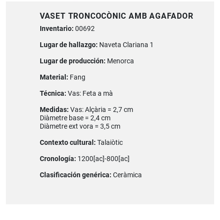
VASET TRONCOCÒNIC AMB AGAFADOR
Inventario:
00692
Lugar de hallazgo:
Naveta Clariana 1
Lugar de producción:
Menorca
Material:
Fang
Técnica:
Vas: Feta a mà
Medidas:
Vas: Alçària = 2,7 cm
Diàmetre base = 2,4 cm
Diàmetre ext vora = 3,5 cm
Contexto cultural:
Talaiòtic
Cronología:
1200[ac]-800[ac]
Clasificación genérica:
Ceràmica