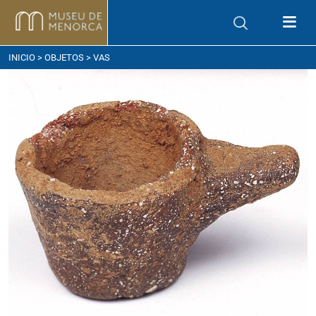
ómo llegar
INICIO
>
OBJETOS
> VAS