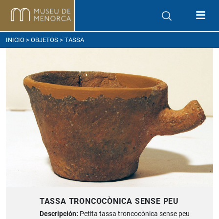
ómo llegar
INICIO
>
OBJETOS
> TASSA
TASSA TRONCOCÒNICA SENSE PEU
Descripción:
Petita tassa troncocònica sense peu