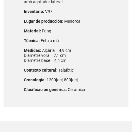
amb agafador lateral.
Inventario:
V97
Lugar de producción:
Menorca
Material:
Fang
Técnica:
Feta a mà
Medidas:
Alçària = 4,9 cm
Diàmetre vora = 7,1 cm
Diàmetre base = 4,4 cm
Contexto cultural:
Talaiòtic
Cronología:
1200[ac]-800[ac]
Clasificación genérica:
Ceràmica