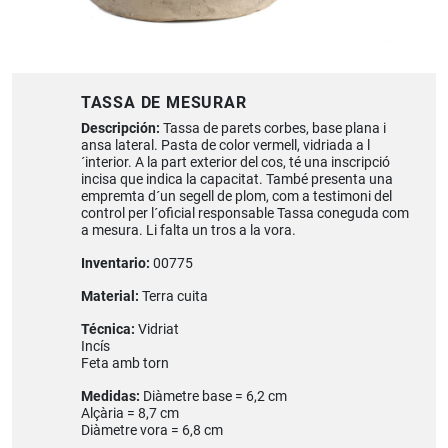
TASSA DE MESURAR
Descripción:
Tassa de parets corbes, base plana i
ansa lateral. Pasta de color vermell, vidriada a l
´interior. A la part exterior del cos, té una inscripció
incisa que indica la capacitat. També presenta una
empremta d´un segell de plom, com a testimoni del
control per l´oficial responsable Tassa coneguda com
a mesura. Li falta un tros a la vora.
Inventario:
00775
Material:
Terra cuita
Técnica:
Vidriat
Incís
Feta amb torn
Medidas:
Diàmetre base = 6,2 cm
Alçària = 8,7 cm
Diàmetre vora = 6,8 cm