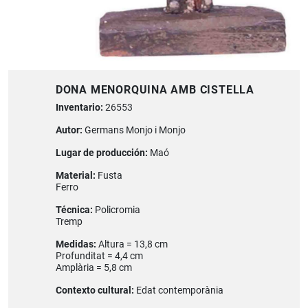
DONA MENORQUINA AMB CISTELLA
Inventario:
26553
Autor:
Germans Monjo i Monjo
Lugar de producción:
Maó
Material:
Fusta
Ferro
Técnica:
Policromia
Tremp
Medidas:
Altura = 13,8 cm
Profunditat = 4,4 cm
Amplària = 5,8 cm
Contexto cultural:
Edat contemporània