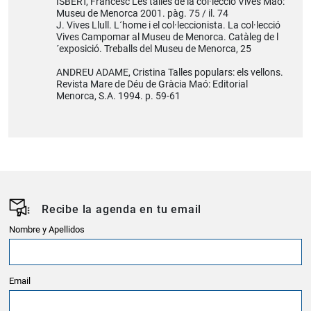
ISBERT, Francesc Les talles de la col·lecció Vives Maó:
Museu de Menorca 2001. pàg. 75 / il. 74
J. Vives Llull. L´home i el col·leccionista. La col·lecció
Vives Campomar al Museu de Menorca. Catàleg de l
´exposició. Treballs del Museu de Menorca, 25
ANDREU ADAME, Cristina Talles populars: els vellons.
Revista Mare de Déu de Gràcia Maó: Editorial
Menorca, S.A. 1994. p. 59-61
Recibe la agenda en tu email
Nombre y Apellidos
Email