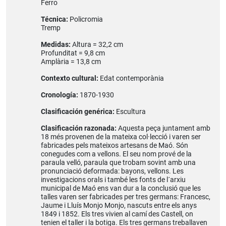
Ferro
Técnica:
Policromia
Tremp
Medidas:
Altura = 32,2 cm
Profunditat = 9,8 cm
Amplària = 13,8 cm
Contexto cultural:
Edat contemporània
Cronología:
1870-1930
Clasificación genérica:
Escultura
Clasificación razonada:
Aquesta peça juntament amb
18 més provenen de la mateixa col·lecció i varen ser
fabricades pels mateixos artesans de Maó. Són
conegudes com a vellons. El seu nom prové de la
paraula velló, paraula que trobam sovint amb una
pronunciació deformada: bayons, vellons. Les
investigacions orals i també les fonts de l´arxiu
municipal de Maó ens van dur a la conclusió que les
talles varen ser fabricades per tres germans: Francesc,
Jaume i Lluís Monjo Monjo, nascuts entre els anys
1849 i 1852. Els tres vivien al camí des Castell, on
tenien el taller i la botiga. Els tres germans treballaven