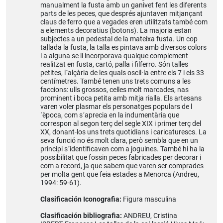
manualment la fusta amb un ganivet fent les diferents
parts de les peces, que després ajuntaven mitjançant
claus de ferro que a vegades eren utilitzats també com
a elements decoratius (botons). La majoria estan
subjectes a un pedestal de la mateixa fusta. Un cop
tallada la fusta, la talla es pintava amb diversos colors
i a alguna se li incorporava qualque complement
realitzat en fusta, cartó, palla i filferro. Són talles
petites, l´alçària de les quals oscil·la entre els 7 i els 33
centímetres. També tenen uns trets comuns a les
faccions: ulls grossos, celles molt marcades, nas
prominent i boca petita amb mitja rialla. Els artesans
varen voler plasmar els personatges populars de l
´època, com s´aprecia en la indumentària que
correspon al segon terç del segle XIX i primer terç del
XX, donant-los uns trets quotidians i caricaturescs. La
seva funció no és molt clara, però sembla que en un
principi s´identificaven com a joguines. També hi ha la
possibilitat que fossin peces fabricades per decorar i
com a record, ja que sabem que varen ser comprades
per molta gent que feia estades a Menorca (Andreu,
1994: 59-61).
Clasificación Iconografia:
Figura masculina
Clasificación bibliografia:
ANDREU, Cristina