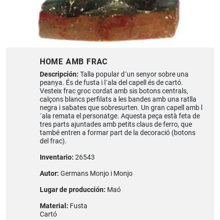
HOME AMB FRAC
Descripción:
Talla popular d´un senyor sobre una
peanya. És de fusta i l´ala del capell és de cartó.
Vesteix frac groc cordat amb sis botons centrals,
calçons blancs perfilats a les bandes amb una ratlla
negra i sabates que sobresurten. Un gran capell amb l
´ala remata el personatge. Aquesta peça està feta de
tres parts ajuntades amb petits claus de ferro, que
també entren a formar part de la decoració (botons
del frac).
Inventario:
26543
Autor:
Germans Monjo i Monjo
Lugar de producción:
Maó
Material:
Fusta
Cartó