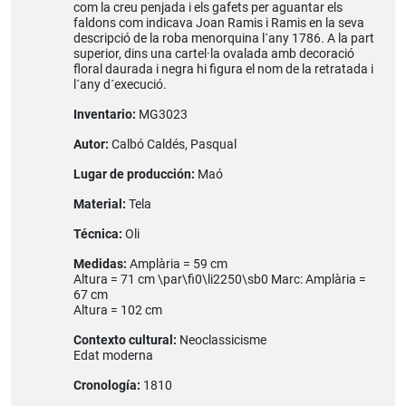
com la creu penjada i els gafets per aguantar els
faldons com indicava Joan Ramis i Ramis en la seva
descripció de la roba menorquina l´any 1786. A la part
superior, dins una cartel·la ovalada amb decoració
floral daurada i negra hi figura el nom de la retratada i
l´any d´execució.
Inventario:
MG3023
Autor:
Calbó Caldés, Pasqual
Lugar de producción:
Maó
Material:
Tela
Técnica:
Oli
Medidas:
Amplària = 59 cm
Altura = 71 cm \par\fi0\li2250\sb0 Marc: Amplària =
67 cm
Altura = 102 cm
Contexto cultural:
Neoclassicisme
Edat moderna
Cronología:
1810