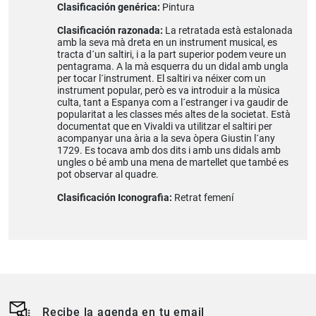
Clasificación genérica:
Pintura
Clasificación razonada:
La retratada està estalonada
amb la seva mà dreta en un instrument musical, es
tracta d´un saltiri, i a la part superior podem veure un
pentagrama. A la mà esquerra du un didal amb ungla
per tocar l´instrument. El saltiri va néixer com un
instrument popular, però es va introduir a la mùsica
culta, tant a Espanya com a l´estranger i va gaudir de
popularitat a les classes més altes de la societat. Està
documentat que en Vivaldi va utilitzar el saltiri per
acompanyar una ària a la seva òpera Giustin l´any
1729. Es tocava amb dos dits i amb uns didals amb
ungles o bé amb una mena de martellet que també es
pot observar al quadre.
Clasificación Iconografia:
Retrat femení
Recibe la agenda en tu email