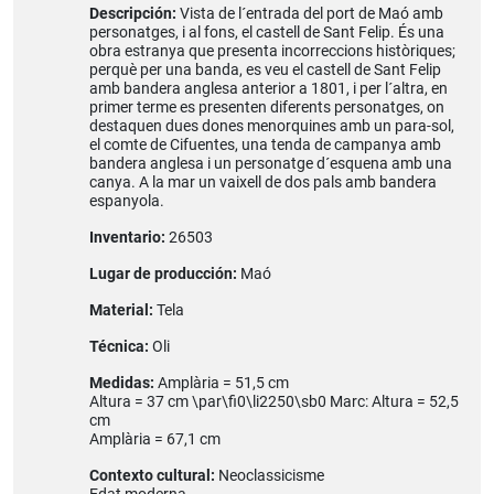
Descripción:
Vista de l´entrada del port de Maó amb
personatges, i al fons, el castell de Sant Felip. És una
obra estranya que presenta incorreccions històriques;
perquè per una banda, es veu el castell de Sant Felip
amb bandera anglesa anterior a 1801, i per l´altra, en
primer terme es presenten diferents personatges, on
destaquen dues dones menorquines amb un para-sol,
el comte de Cifuentes, una tenda de campanya amb
bandera anglesa i un personatge d´esquena amb una
canya. A la mar un vaixell de dos pals amb bandera
espanyola.
Inventario:
26503
Lugar de producción:
Maó
Material:
Tela
Técnica:
Oli
Medidas:
Amplària = 51,5 cm
Altura = 37 cm \par\fi0\li2250\sb0 Marc: Altura = 52,5
cm
Amplària = 67,1 cm
Contexto cultural:
Neoclassicisme