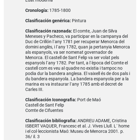
Edat moderna
Cronología:
1785-1800
Clasificación genérica:
Pintura
Clasificación razonada:
El comte, Juan de Silva
Meneses y Pacheco, va participar en la campanya del
Duc de Crillón l´any 1781 per recuperar Menorca del
domini anglès, i l´any 1782, quan ja pertanyia Menorca
als espanyols, va ser nomenat governador de
Menorca. El castell de Sant Felip va ser volat pels
espanyols l´any 1782. Per tant, a l´època del Comte el
castell com es veu al quadre no existia i tampoc no
podia dur la bandera anglesa. El vaixell és de dos pals i
du bandera espanyola. La bandera espanyola per a la
marina es va instaurar l´any 1785 amb el decret de
Carles III.
Clasificación Iconografia:
Port de Maó
Castell de Sant Felip
Comte de Cifuentes
Clasificación bibliografia:
ANDREU ADAME, Cristina
ISBERT VAQUER, Francesc et al. J. Vives Llull. L´ home
i el col·leccionista Maó: Museu de Menorca 2001. p.
36/ il. 3