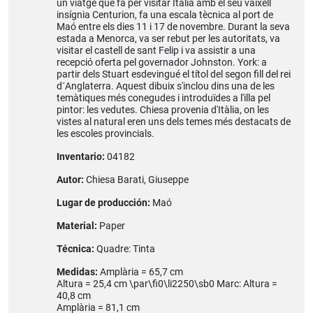
un viatge que fa per visitar Itàlia amb el seu vaixell
insígnia Centurion, fa una escala tècnica al port de
Maó entre els dies 11 i 17 de novembre. Durant la seva
estada a Menorca, va ser rebut per les autoritats, va
visitar el castell de sant Felip i va assistir a una
recepció oferta pel governador Johnston. York: a
partir dels Stuart esdevingué el títol del segon fill del rei
d´Anglaterra. Aquest dibuix s'inclou dins una de les
temàtiques més conegudes i introduïdes a l'illa pel
pintor: les vedutes. Chiesa provenia d'Itàlia, on les
vistes al natural eren uns dels temes més destacats de
les escoles provincials.
Inventario:
04182
Autor:
Chiesa Barati, Giuseppe
Lugar de producción:
Maó
Material:
Paper
Técnica:
Quadre: Tinta
Medidas:
Amplària = 65,7 cm
Altura = 25,4 cm \par\fi0\li2250\sb0 Marc: Altura =
40,8 cm
Amplària = 81,1 cm