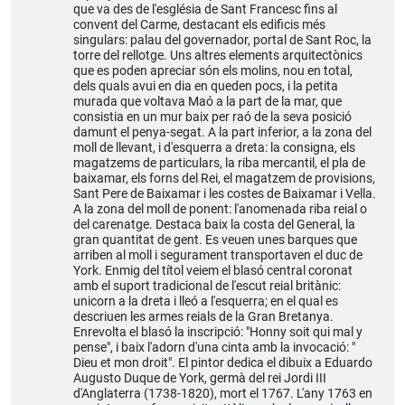
que va des de l'església de Sant Francesc fins al
convent del Carme, destacant els edificis més
singulars: palau del governador, portal de Sant Roc, la
torre del rellotge. Uns altres elements arquitectònics
que es poden apreciar són els molins, nou en total,
dels quals avui en dia en queden pocs, i la petita
murada que voltava Maó a la part de la mar, que
consistia en un mur baix per raó de la seva posició
damunt el penya-segat. A la part inferior, a la zona del
moll de llevant, i d'esquerra a dreta: la consigna, els
magatzems de particulars, la riba mercantil, el pla de
baixamar, els forns del Rei, el magatzem de provisions,
Sant Pere de Baixamar i les costes de Baixamar i Vella.
A la zona del moll de ponent: l'anomenada riba reial o
del carenatge. Destaca baix la costa del General, la
gran quantitat de gent. Es veuen unes barques que
arriben al moll i segurament transportaven el duc de
York. Enmig del títol veiem el blasó central coronat
amb el suport tradicional de l'escut reial britànic:
unicorn a la dreta i lleó a l'esquerra; en el qual es
descriuen les armes reials de la Gran Bretanya.
Enrevolta el blasó la inscripció: "Honny soit qui mal y
pense", i baix l'adorn d'una cinta amb la invocació: "
Dieu et mon droit". El pintor dedica el dibuix a Eduardo
Augusto Duque de York, germà del rei Jordi III
d'Anglaterra (1738-1820), mort el 1767. L'any 1763 en