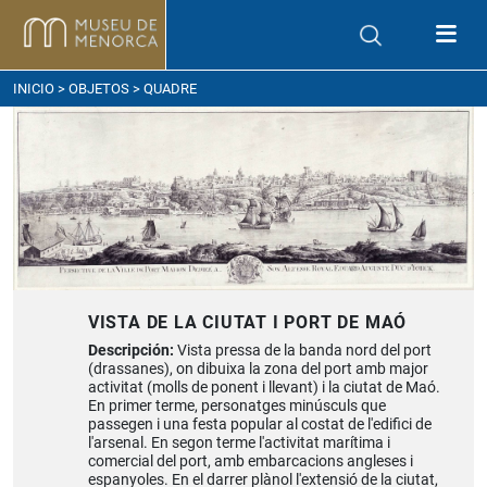
ómo llegar
INICIO
>
OBJETOS
> QUADRE
VISTA DE LA CIUTAT I PORT DE MAÓ
Descripción:
Vista pressa de la banda nord del port
(drassanes), on dibuixa la zona del port amb major
activitat (molls de ponent i llevant) i la ciutat de Maó.
En primer terme, personatges minúsculs que
passegen i una festa popular al costat de l'edifici de
l'arsenal. En segon terme l'activitat marítima i
comercial del port, amb embarcacions angleses i
espanyoles. En el darrer plànol l'extensió de la ciutat,