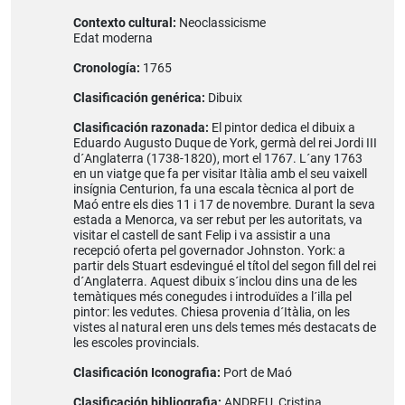
Contexto cultural:
Neoclassicisme
Edat moderna
Cronología:
1765
Clasificación genérica:
Dibuix
Clasificación razonada:
El pintor dedica el dibuix a
Eduardo Augusto Duque de York, germà del rei Jordi III
d´Anglaterra (1738-1820), mort el 1767. L´any 1763
en un viatge que fa per visitar Itàlia amb el seu vaixell
insígnia Centurion, fa una escala tècnica al port de
Maó entre els dies 11 i 17 de novembre. Durant la seva
estada a Menorca, va ser rebut per les autoritats, va
visitar el castell de sant Felip i va assistir a una
recepció oferta pel governador Johnston. York: a
partir dels Stuart esdevingué el títol del segon fill del rei
d´Anglaterra. Aquest dibuix s´inclou dins una de les
temàtiques més conegudes i introduïdes a l´illa pel
pintor: les vedutes. Chiesa provenia d´Itàlia, on les
vistes al natural eren uns dels temes més destacats de
les escoles provincials.
Clasificación Iconografia:
Port de Maó
Clasificación bibliografia:
ANDREU, Cristina