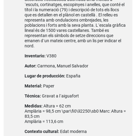
´escuts, cortinatges, escopinyes i anelles, que conté el
títol i la numeració (79) i descripció de tots els llocs
que es detallen en el plànol en castellà . El relleu es
representa amb ondulacions ombrejades, les
poblacions i forts amb la seva planta. L´escala gràfica
lineal és de 1500 vares castellanes. També es
representan els símbols de setze direccions que
emanen d´un mateix centre, amb un lis per indicar el
nord.
Inventario:
V380
Autor:
Carmona, Manuel Salvador
Lugar de producción:
España
Material:
Paper
Técnica:
Gravat a l´aiguafort
Medidas:
Altura = 62 cm
Amplària = 98,5 cm \par\fi0\li2250\sb0 Marc: Altura =
83,5 cm
Amplària = 113,6 cm
Contexto cultural:
Edat moderna