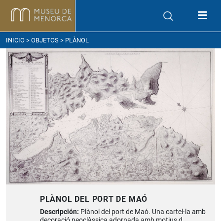
ómo llegar
INICIO
>
OBJETOS
> PLÀNOL
PLÀNOL DEL PORT DE MAÓ
Descripción:
Plànol del port de Maó. Una cartel·la amb
decoració neoclàssica adornada amb motius d