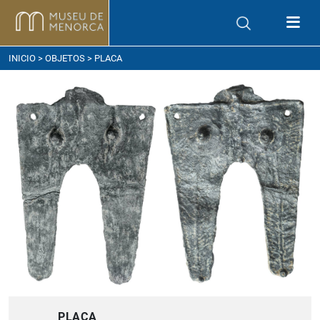
ómo llegar
INICIO
>
OBJETOS
> PLACA
PLACA