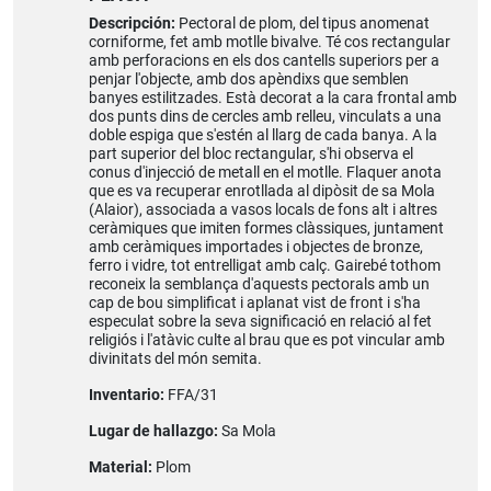
Descripción:
Pectoral de plom, del tipus anomenat
corniforme, fet amb motlle bivalve. Té cos rectangular
amb perforacions en els dos cantells superiors per a
penjar l'objecte, amb dos apèndixs que semblen
banyes estilitzades. Està decorat a la cara frontal amb
dos punts dins de cercles amb relleu, vinculats a una
doble espiga que s'estén al llarg de cada banya. A la
part superior del bloc rectangular, s'hi observa el
conus d'injecció de metall en el motlle. Flaquer anota
que es va recuperar enrotllada al dipòsit de sa Mola
(Alaior), associada a vasos locals de fons alt i altres
ceràmiques que imiten formes clàssiques, juntament
amb ceràmiques importades i objectes de bronze,
ferro i vidre, tot entrelligat amb calç. Gairebé tothom
reconeix la semblança d'aquests pectorals amb un
cap de bou simplificat i aplanat vist de front i s'ha
especulat sobre la seva significació en relació al fet
religiós i l'atàvic culte al brau que es pot vincular amb
divinitats del món semita.
Inventario:
FFA/31
Lugar de hallazgo:
Sa Mola
Material:
Plom