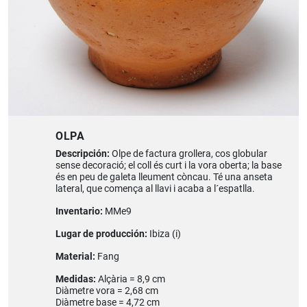
OLPA
Descripción:
Olpe de factura grollera, cos globular
sense decoració; el coll és curt i la vora oberta; la base
és en peu de galeta lleument còncau. Té una anseta
lateral, que comença al llavi i acaba a l´espatlla.
Inventario:
MMe9
Lugar de producción:
Ibiza (i)
Material:
Fang
Medidas:
Alçària = 8,9 cm
Diàmetre vora = 2,68 cm
Diàmetre base = 4,72 cm