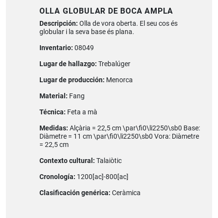
OLLA GLOBULAR DE BOCA AMPLA
Descripción:
Olla de vora oberta. El seu cos és
globular i la seva base és plana.
Inventario:
08049
Lugar de hallazgo:
Trebalúger
Lugar de producción:
Menorca
Material:
Fang
Técnica:
Feta a mà
Medidas:
Alçària = 22,5 cm \par\fi0\li2250\sb0 Base:
Diàmetre = 11 cm \par\fi0\li2250\sb0 Vora: Diàmetre
= 22,5 cm
Contexto cultural:
Talaiòtic
Cronología:
1200[ac]-800[ac]
Clasificación genérica:
Ceràmica