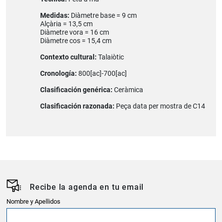
Medidas:
Diàmetre base = 9 cm
Alçària = 13,5 cm
Diàmetre vora = 16 cm
Diàmetre cos = 15,4 cm
Contexto cultural:
Talaiòtic
Cronología:
800[ac]-700[ac]
Clasificación genérica:
Ceràmica
Clasificación razonada:
Peça data per mostra de C14
Recibe la agenda en tu email
Nombre y Apellidos