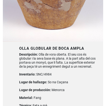
OLLA GLOBULAR DE BOCA AMPLA
Descripción:
Olla de vora oberta. El seu cos és
globular i la seva base és plana. A la part alta del cos
portava un monyó, que li falta. La superfície exterior
de la peça té un ennegriment degut a un recremat.
Inventario:
SNC/4984
Lugar de hallazgo:
So na Caçana
Lugar de producción:
Menorca
Material:
Fang
Técnica:
Feta a mà