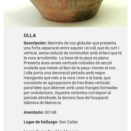
OLLA
Descripción:
Marmita de cos globular que presenta
una forta separació entre aquest i el coll, que és curt i
vertical, sense solució de continuïtat amb el llavi que té
la vora arrodonida. La base de la peça es plana.
Presenta dues anses verticals colzades de secció
ovalada que neixen al llavi de la peça i moren al cos.
L'olla porta una decoració pintada amb negre
manganès que neix a la vora i mor a la base, que
consisteix en agrupacions de tres línies verticals
paral·leles que alternen amb unes franges formades
per ondulacions. Aquesta ceràmica correspon al
període almohade, la darrera fase de l'ocupació
islàmica de Menorca.
Inventario:
00148
Lugar de hallazgo:
Son Catlar