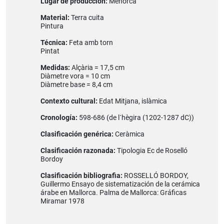
Lugar de producción:
Menorca
Material:
Terra cuita
Pintura
Técnica:
Feta amb torn
Pintat
Medidas:
Alçària = 17,5 cm
Diàmetre vora = 10 cm
Diàmetre base = 8,4 cm
Contexto cultural:
Edat Mitjana, islàmica
Cronología:
598-686 (de l´hègira (1202-1287 dC))
Clasificación genérica:
Ceràmica
Clasificación razonada:
Tipologia Ec de Roselló
Bordoy
Clasificación bibliografia:
ROSSELLÓ BORDOY,
Guillermo Ensayo de sistematización de la cerámica
árabe en Mallorca. Palma de Mallorca: Gráficas
Miramar 1978