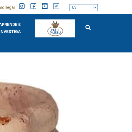
o llegar
ES
APRENDE E
INVESTIGA