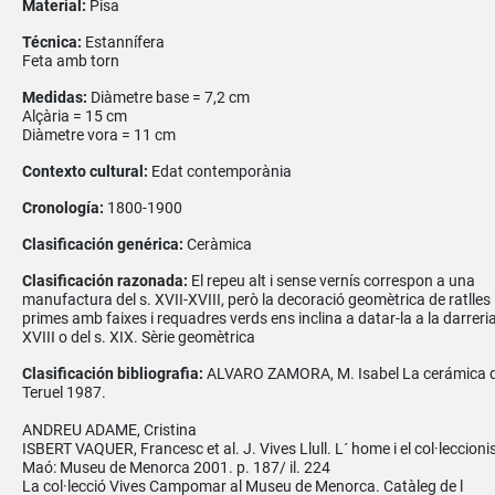
Material:
Pisa
Técnica:
Estannífera
Feta amb torn
Medidas:
Diàmetre base = 7,2 cm
Alçària = 15 cm
Diàmetre vora = 11 cm
Contexto cultural:
Edat contemporània
Cronología:
1800-1900
Clasificación genérica:
Ceràmica
Clasificación razonada:
El repeu alt i sense vernís correspon a una
manufactura del s. XVII-XVIII, però la decoració geomètrica de ratlles
primes amb faixes i requadres verds ens inclina a datar-la a la darreria
XVIII o del s. XIX. Sèrie geomètrica
Clasificación bibliografia:
ALVARO ZAMORA, M. Isabel La cerámica 
Teruel 1987.
ANDREU ADAME, Cristina
ISBERT VAQUER, Francesc et al. J. Vives Llull. L´ home i el col·leccioni
Maó: Museu de Menorca 2001. p. 187/ il. 224
La col·lecció Vives Campomar al Museu de Menorca. Catàleg de l