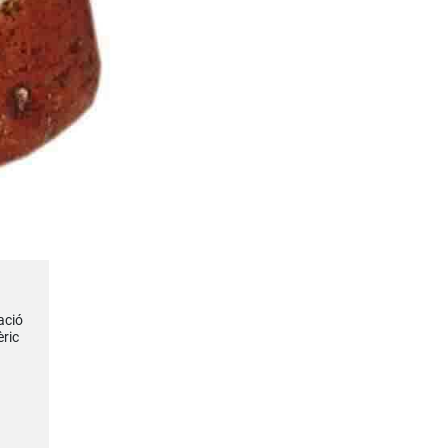
ació
èric