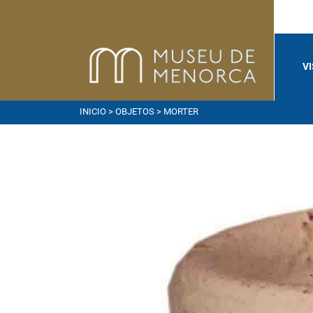
V
INICIO
>
OBJETOS
> MORTER