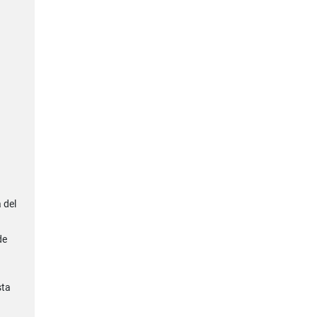
 del
de
sta