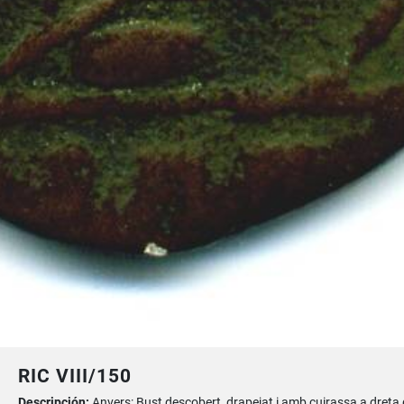
RIC VIII/150
Descripción:
Anvers: Bust descobert, drapejat i amb cuirassa a dreta