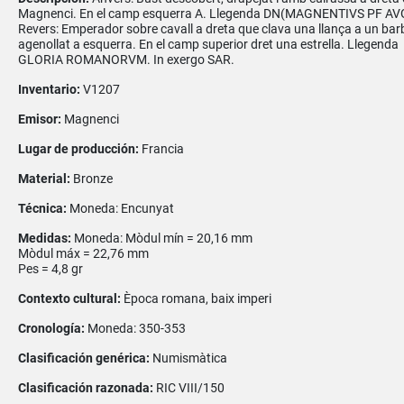
Magnenci. En el camp esquerra A. Llegenda DN(MAGNENTIVS PF AV
Revers: Emperador sobre cavall a dreta que clava una llança a un bar
agenollat a esquerra. En el camp superior dret una estrella. Llegenda
GLORIA ROMANORVM. In exergo SAR.
Inventario:
V1207
Emisor:
Magnenci
Lugar de producción:
Francia
Material:
Bronze
Técnica:
Moneda: Encunyat
Medidas:
Moneda: Mòdul mín = 20,16 mm
Mòdul máx = 22,76 mm
Pes = 4,8 gr
Contexto cultural:
Època romana, baix imperi
Cronología:
Moneda: 350-353
Clasificación genérica:
Numismàtica
Clasificación razonada:
RIC VIII/150