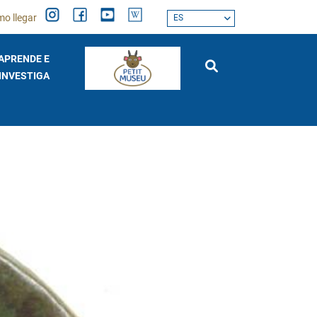
o llegar
ES
APRENDE E
INVESTIGA