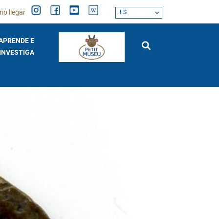
o llegar
ES
APRENDE E
INVESTIGA