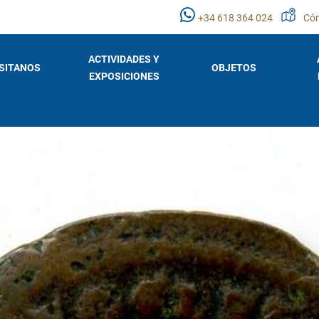
+34 618 364 024
Cóm
ACTIVIDADES Y
ISITANOS
OBJETOS
EXPOSICIONES