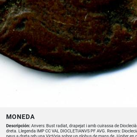
MONEDA
Descripción:
Anvers: Bust radiat, drapejat i amb cuirassa de Dioclecià
dreta. Llegenda IMP CC VAL DIOCLETIANVS PF AVG. Revers: Diocleci
peus a dreta reb una Victòria sobre un globus de mans de Júpiter en 