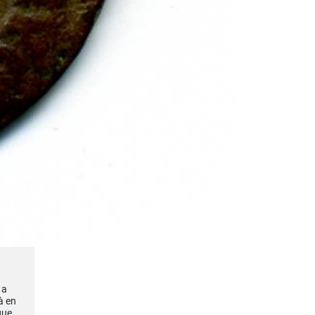
 a
à en
que