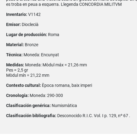
es troba en peua a esquerra. Llegenda CONCORDIA MILITVM
Inventario:
V1142
Emisor:
Dioclecià
Lugar de producción:
Roma
Material:
Bronze
Técnica:
Moneda: Encunyat
Medidas:
Moneda: Mòdul máx = 21,26 mm
Pes = 2,5 gr
Mòdul mín = 21,22 mm
Contexto cultural:
Època romana, baix imperi
Cronología:
Moneda: 290-300
Clasificación genérica:
Numismàtica
Clasificación bibliografia:
Desconocido R.I.C. Vol. I p. 129, nº 67 .