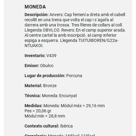
MONEDA
Descripción:
Anvers: Cap femení a dreta amb el cabell
recollit en una trena que volta el cap i s´agafa al
darrera amb una trossa. Tres fileres de collars al coll.
Llegenda OBVLCO. Revers: En el camp superior arada.
Al centre cartel·la amb inscripció. al camp inferior
espiga a esquerra. Llegenda TUITUIBOREN/G22a-
NTUAKOI.
Inventario:
V439
Emisor:
Obulco
Lugar de producción:
Porcuna
Material:
Bronze
Técnica:
Moneda: Encunyat
Medidas:
Moneda: Mòdul máx = 29,16 mm
Pes = 20,06 gr
Mòdul mín = 28,8 mm
Contexto cultural:
Ibèrica