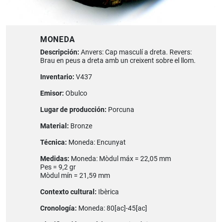
MONEDA
Descripción:
Anvers: Cap masculí a dreta. Revers:
Brau en peus a dreta amb un creixent sobre el llom.
Inventario:
V437
Emisor:
Obulco
Lugar de producción:
Porcuna
Material:
Bronze
Técnica:
Moneda: Encunyat
Medidas:
Moneda: Mòdul máx = 22,05 mm
Pes = 9,2 gr
Mòdul mín = 21,59 mm
Contexto cultural:
Ibèrica
Cronología:
Moneda: 80[ac]-45[ac]