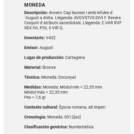
MONEDA
Descripción:
Anvers: Cap laureat i amb ínfules d
´August a dreta. Llegenda: AVGVSTVS DIVI F. Revers:
Conjunt d´atributs sacerdotals. Llegenda: C VAR RVF
SEX IVL POL II VIR Q.
Inventario:
V432
Emisor:
August
Lugar de producción:
Cartagena
Material:
Bronze
Técnica:
Moneda: Encunyat
Medidas:
Moneda: Mòdul mín = 22,35 mm
Mòdul máx = 22,35 mm
Pes = 7,6 gr
Contexto cultural:
Època romana, alt imperi
Cronología:
Moneda: 0012[ac]
Clasificación genérica:
Numismàtica