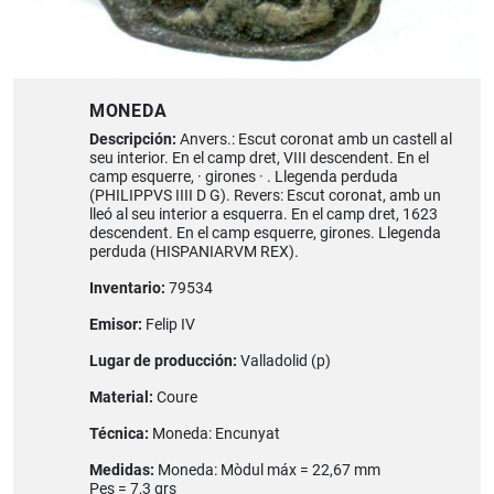
MONEDA
Descripción:
Anvers.: Escut coronat amb un castell al
seu interior. En el camp dret, VIII descendent. En el
camp esquerre, · girones · . Llegenda perduda
(PHILIPPVS IIII D G). Revers: Escut coronat, amb un
lleó al seu interior a esquerra. En el camp dret, 1623
descendent. En el camp esquerre, girones. Llegenda
perduda (HISPANIARVM REX).
Inventario:
79534
Emisor:
Felip IV
Lugar de producción:
Valladolid (p)
Material:
Coure
Técnica:
Moneda: Encunyat
Medidas:
Moneda: Mòdul máx = 22,67 mm
Pes = 7,3 grs