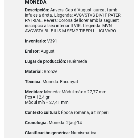
MONEDA
Descripción:
Anvers: Cap d´August laureat i amb
ínfules a dreta. Llegenda: AVGVSTVS DIVI F PATER
PATRIAE. Revers: Corona de llorer amb la següent
inscripció al seu interior II VIR. Llegenda: MVN
AVGVSTA BILBILIS-M SEMP TIBERI L LICI VARO
Inventario:
V391
Emisor:
August
Lugar de producción:
Huérmeda
Material:
Bronze
Técnica:
Moneda: Encunyat
Medidas:
Moneda: Mòdul máx = 27,77 mm
Pes = 12,4 gr
Mòdul mín = 27,41 mm
Contexto cultural:
Època romana, alt imperi
Cronología:
Moneda: 2[ac]-14
Clasificación genérica:
Numismàtica