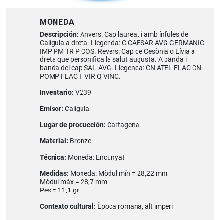
MONEDA
Descripción:
Anvers: Cap laureat i amb ínfules de
Calígula a dreta. Llegenda: C CAESAR AVG GERMANIC
IMP PM TR P COS. Revers: Cap de Cesònia o Lívia a
dreta que personifica la salut augusta. A banda i
banda del cap SAL-AVG. Llegenda: CN ATEL FLAC CN
POMP FLAC II VIR Q VINC.
Inventario:
V239
Emisor:
Calígula
Lugar de producción:
Cartagena
Material:
Bronze
Técnica:
Moneda: Encunyat
Medidas:
Moneda: Mòdul mín = 28,22 mm
Mòdul máx = 28,7 mm
Pes = 11,1 gr
Contexto cultural:
Època romana, alt imperi