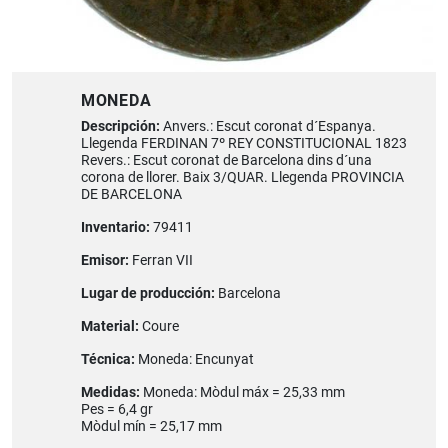
MONEDA
Descripción:
Anvers.: Escut coronat d´Espanya.
Llegenda FERDINAN 7º REY CONSTITUCIONAL 1823
Revers.: Escut coronat de Barcelona dins d´una
corona de llorer. Baix 3/QUAR. Llegenda PROVINCIA
DE BARCELONA
Inventario:
79411
Emisor:
Ferran VII
Lugar de producción:
Barcelona
Material:
Coure
Técnica:
Moneda: Encunyat
Medidas:
Moneda: Mòdul máx = 25,33 mm
Pes = 6,4 gr
Mòdul mín = 25,17 mm