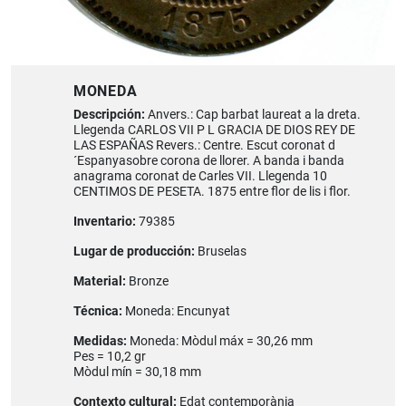
MONEDA
Descripción:
Anvers.: Cap barbat laureat a la dreta.
Llegenda CARLOS VII P L GRACIA DE DIOS REY DE
LAS ESPAÑAS Revers.: Centre. Escut coronat d
´Espanyasobre corona de llorer. A banda i banda
anagrama coronat de Carles VII. Llegenda 10
CENTIMOS DE PESETA. 1875 entre flor de lis i flor.
Inventario:
79385
Lugar de producción:
Bruselas
Material:
Bronze
Técnica:
Moneda: Encunyat
Medidas:
Moneda: Mòdul máx = 30,26 mm
Pes = 10,2 gr
Mòdul mín = 30,18 mm
Contexto cultural:
Edat contemporània