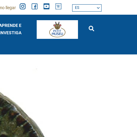
o llegar
ES
APRENDE E
INVESTIGA