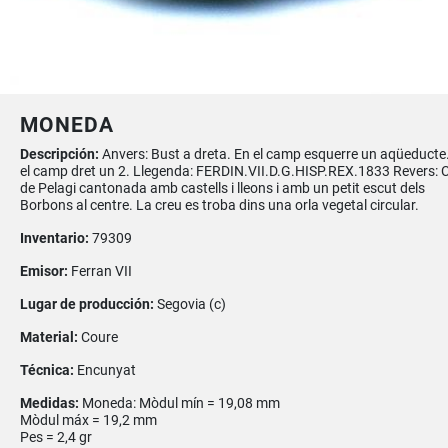
MONEDA
Descripción:
Anvers: Bust a dreta. En el camp esquerre un aqüeducte
el camp dret un 2. Llegenda: FERDIN.VII.D.G.HISP.REX.1833 Revers: 
de Pelagi cantonada amb castells i lleons i amb un petit escut dels
Borbons al centre. La creu es troba dins una orla vegetal circular.
Inventario:
79309
Emisor:
Ferran VII
Lugar de producción:
Segovia (c)
Material:
Coure
Técnica:
Encunyat
Medidas:
Moneda: Mòdul mín = 19,08 mm
Mòdul máx = 19,2 mm
Pes = 2,4 gr