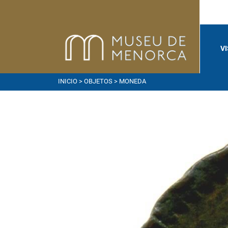
V
INICIO
>
OBJETOS
> MONEDA