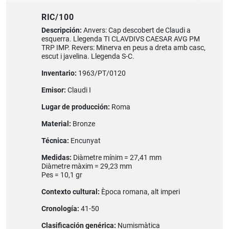
RIC/100
Descripción:
Anvers: Cap descobert de Claudi a
esquerra. Llegenda TI CLAVDIVS CAESAR AVG PM
TRP IMP. Revers: Minerva en peus a dreta amb casc,
escut i javelina. Llegenda S-C.
Inventario:
1963/PT/0120
Emisor:
Claudi I
Lugar de producción:
Roma
Material:
Bronze
Técnica:
Encunyat
Medidas:
Diàmetre mínim = 27,41 mm
Diàmetre màxim = 29,23 mm
Pes = 10,1 gr
Contexto cultural:
Època romana, alt imperi
Cronología:
41-50
Clasificación genérica:
Numismàtica