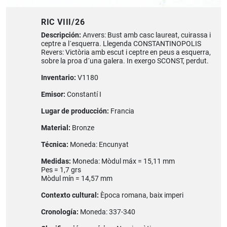
RIC VIII/26
Descripción:
Anvers: Bust amb casc laureat, cuirassa i
ceptre a l´esquerra. Llegenda CONSTANTINOPOLIS
Revers: Victòria amb escut i ceptre en peus a esquerra,
sobre la proa d´una galera. In exergo SCONST, perdut.
Inventario:
V1180
Emisor:
Constantí I
Lugar de producción:
Francia
Material:
Bronze
Técnica:
Moneda: Encunyat
Medidas:
Moneda: Mòdul máx = 15,11 mm
Pes = 1,7 grs
Mòdul mín = 14,57 mm
Contexto cultural:
Època romana, baix imperi
Cronología:
Moneda: 337-340