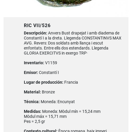
RIC VII/526
Descripción:
Anvers Bust drapejat i amb diadema de
Constantí I a la dreta. Llegenda CONSTANTINVS MAX
AVG. Revers: Dos soldats amb llança i escut
enfontats. Entre ells dos estendards. Llegenda
GLORIA EXERCITVS in exergo TRP·
Inventario:
V1159
Emisor:
Constantí I
Lugar de producción:
Francia
Material:
Bronze
Técnica:
Moneda: Encunyat
Medidas:
Moneda: Mòdul mín = 15,24 mm
Mòdul máx = 15,71 mm
Pes = 2,5 gr
Contexto cultural:
Època romana, baix imperi